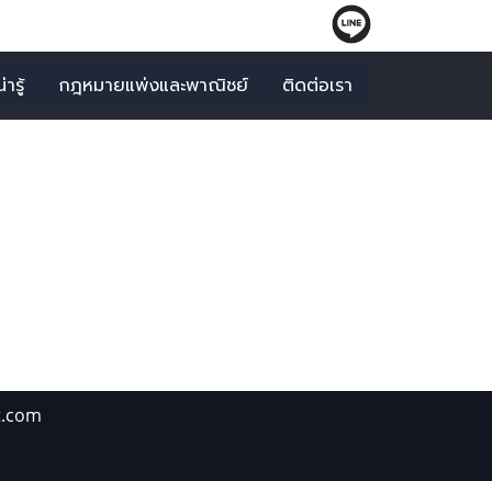
ารู้
กฎหมายแพ่งและพาณิชย์
ติดต่อเรา
ร็จทั่วไป"
t.com