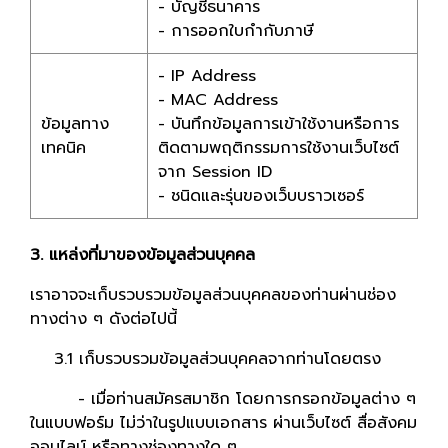
- บัญชีธนาคาร
- การออกใบกำกับภาษี
- IP Address
- MAC Address
ข้อมูลทาง
- บันทึกข้อมูลการเข้าใช้งานหรือการ
เทคนิค
ติดตามพฤติกรรมการใช้งานเว็บไซต์
จาก Session ID
- ชนิดและรุ่นของเว็บบราวเซอร์
3. แหล่งที่มาของข้อมูลส่วนบุคคล
เราอาจจะเก็บรวบรวมข้อมูลส่วนบุคคลของท่านผ่านช่อง
ทางต่าง ๆ ดังต่อไปนี้
3.1 เก็บรวบรวมข้อมูลส่วนบุคคลจากท่านโดยตรง
- เมื่อท่านสมัครสมาชิก โดยการกรอกข้อมูลต่าง ๆ
ในแบบฟอร์ม ไม่ว่าในรูปแบบเอกสาร ผ่านเว็บไซต์ สื่อสังคม
ออนไลน์ หรือทางช่องทางใด ๆ