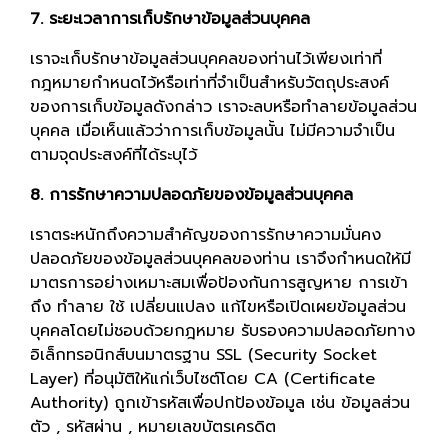
7. ระยะเวลาการเก็บรักษาข้อมูลส่วนบุคคล
เราจะเก็บรักษาข้อมูลส่วนบุคคลของท่านไว้เพียงเท่าที่
กฎหมายกำหนดไว้หรือเท่าที่จำเป็นสำหรับวัตถุประสงค์
ของการเก็บข้อมูลดังกล่าว เราจะลบหรือทำลายข้อมูลส่วน
บุคคล เมื่อเห็นแล้วว่าการเก็บข้อมูลนั้น ไม่มีความจำเป็น
ตามจุดประสงค์ที่ได้ระบุไว้
8. การรักษาความปลอดภัยของข้อมูลส่วนบุคคล
เราตระหนักถึงความสำคัญของการรักษาความมั่นคง
ปลอดภัยของข้อมูลส่วนบุคคลของท่าน เราจึงกำหนดให้มี
มาตรการอย่างเหมาะสมเพื่อป้องกันการสูญหาย การเข้า
ถึง ทำลาย ใช้ เปลี่ยนแปลง แก้ไขหรือเปิดเผยข้อมูลส่วน
บุคคลโดยไม่ชอบด้วยกฎหมาย รับรองความปลอดภัยทาง
อิเล็กทรอนิกส์บนมาตรฐาน SSL (Security Socket
Layer) ที่อนุมัติให้แก่เว็บไซต์โดย CA (Certificate
Authority) ถูกเข้ารหัสเพื่อปกป้องข้อมูล เช่น ข้อมูลส่วน
ตัว , รหัสผ่าน , หมายเลขบัตรเครดิต