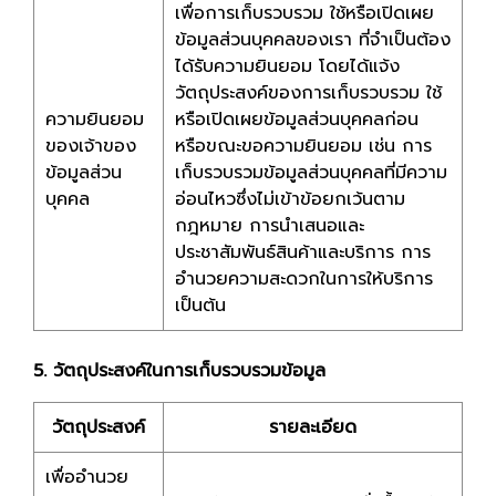
เพื่อการเก็บรวบรวม ใช้หรือเปิดเผย
ข้อมูลส่วนบุคคลของเรา ที่จำเป็นต้อง
ได้รับความยินยอม โดยได้แจ้ง
วัตถุประสงค์ของการเก็บรวบรวม ใช้
ความยินยอม
หรือเปิดเผยข้อมูลส่วนบุคคลก่อน
ของเจ้าของ
หรือขณะขอความยินยอม เช่น การ
ข้อมูลส่วน
เก็บรวบรวมข้อมูลส่วนบุคคลที่มีความ
บุคคล
อ่อนไหวซึ่งไม่เข้าข้อยกเว้นตาม
กฎหมาย การนำเสนอและ
ประชาสัมพันธ์สินค้าและบริการ การ
อำนวยความสะดวกในการให้บริการ
เป็นต้น
5. วัตถุประสงค์ในการเก็บรวบรวมข้อมูล
วัตถุประสงค์
รายละเอียด
เพื่ออำนวย