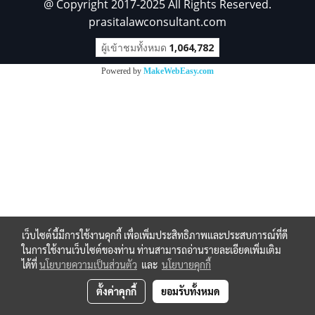
@ Copyright 2017-2025 All Rights Reserved.
prasitalawconsultant.com
ผู้เข้าชมทั้งหมด
1,064,782
Powered by
MakeWebEasy.com
เว็บไซต์นี้มีการใช้งานคุกกี้ เพื่อเพิ่มประสิทธิภาพและประสบการณ์ที่ดี
ในการใช้งานเว็บไซต์ของท่าน ท่านสามารถอ่านรายละเอียดเพิ่มเติม
ได้ที่
นโยบายความเป็นส่วนตัว
และ
นโยบายคุกกี้
ตั้งค่าคุกกี้
ยอมรับทั้งหมด