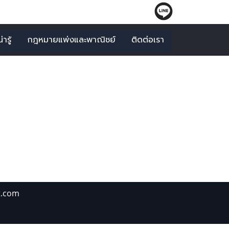
ารู้
กฎหมายแพ่งและพาณิชย์
ติดต่อเรา
สารสิทธิ"
t.com