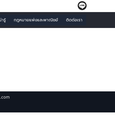
ารู้
กฎหมายแพ่งและพาณิชย์
ติดต่อเรา
้อกฎหมาน"
t.com