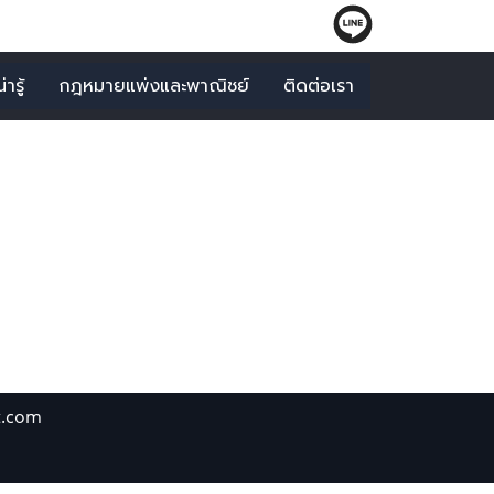
ารู้
กฎหมายแพ่งและพาณิชย์
ติดต่อเรา
รัพย์"
t.com