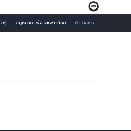
ารู้
กฎหมายแพ่งและพาณิชย์
ติดต่อเรา
บุคคล"