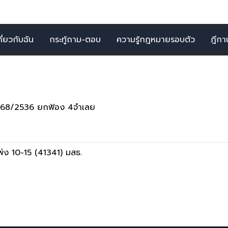
กี่ยวกับฉัน
กระทู้ถาม-ตอบ
ความรู้กฎหมายรอบตัว
ฎีกาน่
 2 รายการ จากคำว่า"พยาน
กา768/2536 ยกฟ้อง 4จำเลย
แพ่ง 10-15 (41341) มสธ.