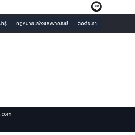
ารู้
กฎหมายแพ่งและพาณิชย์
ติดต่อเรา
นเปลือง"
t.com