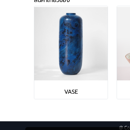
VASE
@ Co