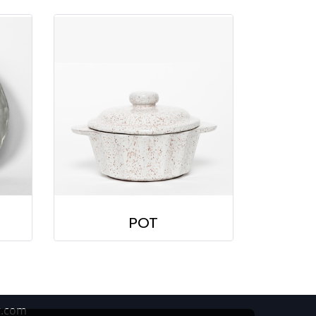
POT
t.com