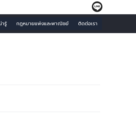
ารู้
กฎหมายแพ่งและพาณิชย์
ติดต่อเรา
ุความ"