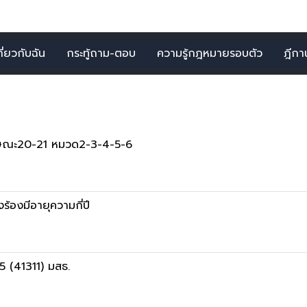
กี่ยวกับฉัน
กระทู้ถาม-ตอบ
ความรู้กฎหมายรอบตัว
ฎีกาน่
 4 รายการ จากคำว่า"อาย
กษณะ20-21 หมวด2-3-4-5-6
ร้องมีอายุความกี่ปี
 (41311) มสธ.