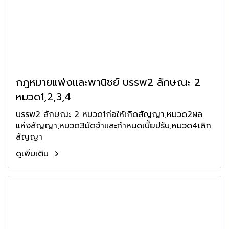
กฎหมายแพ่งและพานิชย์ บรรพ2 ลักษณะ 2
หมวด1,2,3,4
บรรพ2 ลักษณะ 2 หมวด1ก่อให้เกิดสัญญา,หมวด2ผล
แห่งสัญญา,หมวด3มัดจำและกำหนดเบี้ยปรับ,หมวด4เลิก
สัญญา
ดูเพิ่มเติม