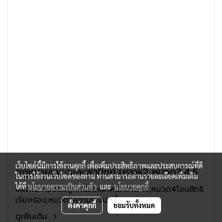
เว็บไซต์นี้มีการใช้งานคุกกี้ เพื่อเพิ่มประสิทธิภาพและประสบการณ์ที่ดี
กฎหมายแพ่งและพานิชย์ บรรพ2 หมวด3,4,5
ในการใช้งานเว็บไซต์ของท่าน ท่านสามารถอ่านรายละเอียดเพิ่มเติม
ได้ที่
นโยบายความเป็นส่วนตัว
และ
นโยบายคุกกี้
บรรพ2 หมวด3ลูกหนี้และเจ้าหนี้หลายคน,หมวด4โอนสิทธิ
เรียกร้อง,หมวด5ความระงับหนี้
ตั้งค่าคุกกี้
ยอมรับทั้งหมด
ดูเพิ่มเติม