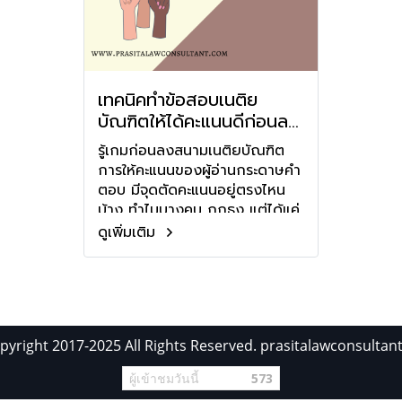
เทคนิคทำข้อสอบเนติย
บัณฑิตให้ได้คะแนนดีก่อนลง
สนาม
รู้เกมก่อนลงสนามเนติยบัณฑิต
การให้คะแนนของผู้อ่านกระดาษคำ
ตอบ มีจุดตัดคะแนนอยู่ตรงไหน
บ้าง ทำไมบางคน ถูกธง แต่ได้แค่
1ถึง2 คะแนน
ดูเพิ่มเติม
pyright 2017-2025 All Rights Reserved. prasitalawconsultan
ผู้เข้าชมวันนี้
573