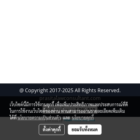
FOUND
@ Copyright 2017-2025 All Rights Reserved.
prasitalawconsultant.com
เว็บไซต์นี้มีการใช้งานคุกกี้ เพื่อเพิ่มประสิทธิภาพและประสบการณ์ที่ดี
ผู้เข้าชมทั้งหมด
1,065,510
ในการใช้งานเว็บไซต์ของท่าน ท่านสามารถอ่านรายละเอียดเพิ่มเติม
ได้ที่
นโยบายความเป็นส่วนตัว
และ
นโยบายคุกกี้
Powered by
MakeWebEasy.com
ตั้งค่าคุกกี้
ยอมรับทั้งหมด