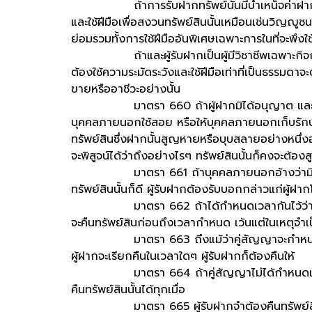
ถ้าการรับฝากทรัพย์นั้นมีบำเหน็จค่าฝาก ท่าน
และใช้ฝีมือเพื่อสงวนทรัพย์สินนั้นเหมือนเช่นวิญญูช
ย่อมรวมทั้งการใช้ฝีมืออันพิเศษเฉพาะการในที่จะพึงใช้
ถ้าและผู้รับฝากเป็นผู้มีวิชาชีพเฉพาะกิจการ
ต้องใช้ความระมัดระวังและใช้ฝีมือเท่าที่เป็นธรรมดา
ขายหรืออาชีวะอย่างนั้น
มาตรา 660 ถ้าผู้ฝากมิได้อนุญาต และผู้รับฝา
บุคคลภายนอกใช้สอย หรือให้บุคคลภายนอกเก็บรักษาไซ
ทรัพย์สินซึ่งฝากนั้นสูญหายหรือบุบสลายอย่างหนึ่งอย
จะพิสูจน์ได้ว่าถึงอย่างไรๆ ทรัพย์สินนั้นก็คงจะต้อ
มาตรา 661 ถ้าบุคคลภายนอกอ้างว่ามีสิทธิเหนื
ทรัพย์สินนั้นก็ดี ผู้รับฝากต้องรับบอกกล่าวแก่ผู้ฝ
มาตรา 662 ถ้าได้กำหนดเวลากันไว้ว่าจะพึงคืนทรั
จะคืนทรัพย์สินก่อนถึงเวลากำหนด เว้นแต่ในเหตุจำเป
มาตรา 663 ถึงแม้ว่าคู่สัญญาจะกำหนดเวลาไว้ว่
ผู้ฝากจะเรียกคืนในเวลาใดๆ ผู้รับฝากก็ต้องคืนให้
มาตรา 664 ถ้าคู่สัญญาไม่ได้กำหนดเวลาไว้ว่าจ
คืนทรัพย์สินนั้นได้ทุกเมื่อ
มาตรา 665 ผู้รับฝากจำต้องคืนทรัพย์สินซึ่งรับ