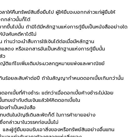
พย์สินซึ่งยืมไป ผู้ให้ยืมจะบอกกล่าวแก่ผู้ยืมให้
กล่าวนั้นก็ได้
ั้น ถ้ามิได้มีหลักฐานแห่งการกู้ยืมเป็นหนังสืออย่างใด
้บังคับคดีหาได้ไม่
ว่าจะนำสืบการใช้เงินได้ต่อเมื่อมีหลักฐาน
มมาแสดง หรือเอกสารอันเป็นหลักฐานแห่งการกู้ยืมนั้น
ล้ว
แก้ไขเพิ่มเติมประมวลกฎหมายแพ่งและพาณิชย์
ยละสิบห้าต่อปี ถ้าในสัญญากำหนดดอกเบี้ยเกินกว่านั้น
ยที่ค้างชำระ แต่ทว่าเมื่อดอกเบี้ยค้างชำระไม่น้อย
ั้นทบเข้ากับต้นเงินแล้วให้คิดดอกเบี้ยใน
ต้องทำเป็นหนังสือ
บัญชีเดินสะพัดก็ดี ในการค้าขายอย่าง
ิซึ่งกล่าวมาในวรรคก่อนนั้นไม่
ู้ยืมยอมรับเอาสิ่งของหรือทรัพย์สินอย่างอื่นแทน
โดยจำนวนเท่ากับราคาท้องตลาดแห่งสิ่งของ