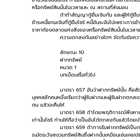
หรือทรัพย์สินนั้นในเวลาและ ณ สถานที่ส่งมอบ
ถ้าทำสัญญากู้ยืมเงินกัน และผู้ให้กู้ยืมยอมร
ชำระหนี้แทนเงินที่กู้ยืมไซร้ หนี้อันระงับไปเพราะการช
ราคาท้องตลาดแห่งสิ่งของหรือทรัพย์สินนั้นในเวล
ความตกลงกันอย่างใดๆ ขัดกับข้อความดั่งกล
ลักษณะ 10
ฝากทรัพย์
หมวด 1
บทเบ็ดเสร็จทั่วไป
มาตรา 657 อันว่าฝากทรัพย์นั้น คือสัญญาซึ่ง
บุคคลอีกคนหนึ่งเรียกว่าผู้รับฝากและผู้รับฝากตกลงว
ตน แล้วจะคืนให้
มาตรา 658 ถ้าโดยพฤติการณ์พึงคาดหมายได้ว่
เท่านั้นไซร้ ท่านให้ถือว่าเป็นอันได้ตกลงกันแล้วโดยปร
มาตรา 659 ถ้าการรับฝากทรัพย์เป็นการทำให้เป
ระมัดระวังสงวนทรัพย์สินซึ่งฝากนั้นเหมือนเช่นเค