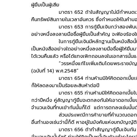
ผู้ยืมเป็นผู้เสีย
มาตรา 652 ถ้าในสัญญาไม่มีกำหนดเวลาให้คืนทรั
คืนทรัพย์สินภายในเวลาอันควร ซึ่งกำหนดให้ในคำบอก
มาตรา 653 การกู้ยืมเงินกว่าสองพันบาทขึ้นไปน
อย่างหนึ่งลงลายมือชื่อผู้ยืมเป็นสำคัญ จะฟ้องร้องให
ในการกู้ยืมเงินมีหลักฐานเป็นหนังสือนั้น ท่าน
เป็นหนังสืออย่างใดอย่างหนึ่งลงลายมือชื่อผู้ให้ยื
ได้เวนคืนแล้ว หรือได้แทงเพิกถอนลงในเอกสารนั้นแ
“วรรหนึ่งแก้ไขเพิ่มเติมโดยพระราชบัญญัติ
(ฉบับที่ 14) พ.ศ.2548”
มาตรา 654 ท่านห้ามมิให้คิดดอกเบี้ยเกินร้อ
ก็ให้ลดลงมาเป็นร้อยละสิบห้าต่อปี
มาตรา 655 ท่านห้ามมิให้คิดดอกเบี้ยในดอกเบี้
กว่าปีหนึ่ง คู่สัญญากู้ยืมจะตกลงกันให้เอาดอกเบี้ยน
จำนวนเงินที่ทบเข้ากันนั้นก็ได้ แต่การตกลงเช่นนั้น
ส่วนประเพณีการค้าขายที่คำนวณดอกทบต้นใน
อื่นทำนองเช่นว่านี้ก็ดี หาอยู่ในบังคับแห่งบทบัญญัต
มาตรา 656 ถ้าทำสัญญากู้ยืมเงินกัน และผู้ก
จำนวนเงินนั้นไซร้ ท่านให้คิดเป็นหนี้เงินค้างชำระ