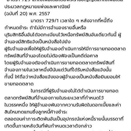
ประมวลกฎหมายแพ่งและพาณิชย์
(ฉบับที่ 20) พ.ศ. 2557
มาตรา 729/1 เวลาใด ๆ หลังจากที่หนี้ถึง
กำหนดชำระ ถ้าไม่มีการจำนองรายอื่นหรือ
บุริมสิทธิอื่นอันได้จดทะเบียนไว้เหนือทรัพย์สินอันเดียวกันนี้ ผู้
จำนองมีสิทธิแจ้งเป็นหนังสือไปยัง
ผู้รับจำนองเพื่อให้ผู้รับจำนองดำเนินการให้มีการขายทอดตลาด
ทรัพย์สินที่จำนองโดยไม่ต้องฟ้องเป็นคดีต่อศาล
โดยผู้รับจำนองต้องดำเนินการขายทอดตลาดทรัพย์สินที่
จำนองภายในเวลาหนึ่งปีนับแต่วันที่ได้รับหนังสือแจ้งนั้น
ทั้งนี้ ให้ถือว่าหนังสือแจ้งของผู้จำนองเป็นหนังสือยินยอมให้
ขายทอดตลาด
ในกรณีที่ผู้รับจำนองไม่ได้ดำเนินการขายทอด
ตลาดทรัพย์สินที่จำนองภายในระยะเวลาที่กำหนดไว้
ในวรรคหนึ่ง ให้ผู้จำนองพ้นจากความรับผิดในดอกเบี้ยและค่า
สินไหมทดแทนซึ่งลูกหนี้ค้างชำระ
ตลอดจนค่าภาระติดพันอันเป็นอุปกรณ์แห่งหนี้รายนั้นบรรดาที่
เกิดขึ้นภายหลังวันที่พ้นกำหนดเวลาดังกล่าว