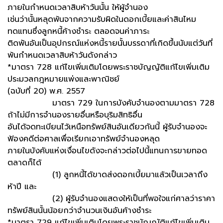
ภายในกำหนดเวลาสิบห้าวันนั้น ให้ผู้จำนอง
เช่นว่านั้นหลุดพ้นจากความรับผิดในดอกเบี้ยและค่าสินไหม
ทดแทนซึ่งลูกหนี้ค้างชำระ ตลอดจนค่าภาระ
ติดพันอันเป็นอุปกรณ์แห่งหนี้รายนั้นบรรดาที่เกิดขึ้นนับแต่วันที่
พ้นกำหนดเวลาสิบห้าวันดังกล่าว
*มาตรา 728 แก้ไขเพิ่มเติมโดยพระราชบัญญัติแก้ไขเพิ่มเติม
ประมวลกฎหมายแพ่งและพาณิชย์
(ฉบับที่ 20) พ.ศ. 2557
มาตรา 729 ในการบังคับจำนองตามมาตรา 728
ถ้าไม่มีการจำนองรายอื่นหรือบุริมสิทธิอื่น
อันได้จดทะเบียนไว้เหนือทรัพย์สินอันเดียวกันนี้ ผู้รับจำนองจะ
ฟ้องคดีต่อศาลเพื่อเรียกเอาทรัพย์จำนองหลุด
ภายในบังคับแห่งเงื่อนไขดังจะกล่าวต่อไปนี้แทนการขายทอด
ตลาดก็ได้
(1) ลูกหนี้ได้ขาดส่งดอกเบี้ยมาแล้วเป็นเวลาถึง
ห้าปี และ
(2) ผู้รับจำนองแสดงให้เป็นที่พอใจแก่ศาลว่าราคา
ทรัพย์สินนั้นน้อยกว่าจำนวนเงินอันค้างชำระ
*มาตรา 729 แก้ไขเพิ่มเติมโดยพระราชบัญญัติแก้ไขเพิ่มเติม