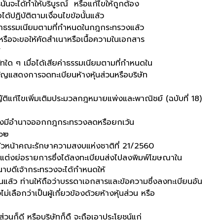
นจะได้ทำให้บริบูรณ์ หรือแก้ไขให้ถูกต้อง
ได้ปฏิบัติตามเงื่อนไขข้อนั้นแล้ว
รมเนียมตามที่กำหนดในกฎกระทรวงแล้ว
 หรือจะขอให้คัดสำเนาหรือเนื้อความในเอกสาร
 ๆ เมื่อได้เสียค่าธรรมเนียมตามที่กำหนดใน
ญแสดงการจดทะเบียนห้างหุ้นส่วนหรือบริษัท
พิ่มเติมประมวลกฎหมายแพ่งและพาณิชย์ (ฉบับที่ 18)
ีอำนาจออกกฎกระทรวงลดหรือยกเว้น
๑๐๒
้าคณะรักษาความสงบแห่งชาติที่ 21/2560
อรายการซึ่งได้ลงทะเบียนส่งไปลงพิมพ์โฆษณาใน
าบดีเจ้ากระทรวงจะได้กำหนดให้
ท่านให้ถือว่าบรรดาเอกสารและข้อความซึ่งลงทะเบียนอัน
ม่เลือกว่าเป็นผู้เกี่ยวข้องด้วยห้างหุ้นส่วน หรือ
็ดี หรือบริษัทก็ดื จะถือเอาประโยชน์แก่