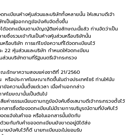
างหุ้นส่วนและบริษัททั้งหลายนั้น ให้เสนาบดีเจ้า
เป็นผู้ออกกฎข้อบังคับจัดตั้งขึ้น
ทะเบียนตามบัญญัติแห่งลักษณะนี้แล้ว ท่านจัดว่าเป็น
ลายซึ่งรวมเข้ากันเป็นห้างหุ้นส่วนหรือบริษัทนั้น
ิษัท การแก้ไขข้อความที่ได้จดทะเบียนไว้
ะ 22 หุ้นส่วนและบริษัท กำหนดให้จดทะเบียน
ส่วนบริษัทตามที่รัฐมนตรีเจ้ากระทรวง
ักษาความสงบแห่งชาติที่ 21/2560
ประกาศโฆษณาเกิดขึ้นในต่างประเทศไซร้ ท่านให้นับ
อความนั้นตั้งแต่เวลา เมื่อคำบอกกล่าว
ะกาศโฆษณานั้นเป็นต้นไป
รรมเนียมตามกฎข้อบังคับซึ่งเสนาบดีเจ้ากระทรวงตั้งไว้
ต้องจดทะเบียนไม่มีรายการบริบูรณ์ตามที่บังคับไว้
ึ่งจดแจ้งในคำขอ หรือในเอกสารนั้นขัดกับ
ด้วยกันกับคำขอจดทะเบียนยังขาดอยู่มิได้ส่ง
กฎหมายบังคับไว้ก็ดี นายทะเบียนจะไม่ยอมรับ