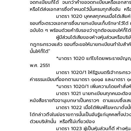
จดทะเบียนก็ได้ จนกว่าคำขอจดทะเบียนหรือเอกสารนั้
หรือได้ส่งเอกสารซึ่งกำหนดไว้นั้นครบทุกสิ่งอัน หรือ
มาตรา 1020 บุคคลทุกคนเมื่อได้เสียค่าธร
ชอบที่จะตรวจเอกสารซึ่งนายทะเบียนเก็บรักษาไว้ได้
ฉบับใด ๆ พร้อมด้วยคำรับรองว่าถูกต้องมอบให้ก็ได้
ผู้มีส่วนได้เสียของห้างหุ้นส่วนหรือบริษัทใด
กฎกระทรวงแล้ว ชอบที่จะขอให้นายทะเบียนทำใบสำคั
นั้นให้ก็ได้”
*มาตรา 1020 แก้ไขโดยพระราชบัญญัติแก้ไขเ
พ.ศ. 2551
มาตรา 1020/1 ให้รัฐมนตรีเจ้ากระทรวงม
ค่าธรรมเนียมที่ออกตามมาตรา ๑๐๑๘ และมาตรา 
*มาตรา 1020/1 เพิ่มความโดยคำสั่งหัวหน
มาตรา 1021 นายทะเบียนทุกคนจะต้องแต่งย่
หนังสือราชกิจจานุเบกษาเป็นคราวๆ ตามแบบซึ่งเสน
มาตรา 1022 เมื่อได้พิมพ์โฆษณาดั่งนั้นแล้ว 
ได้กล่าวถึงในย่อรายการนั้นเป็นอันรู้แก่บุคคลทั้งปวงไ
ด้วยบริษัทนั้น หรือที่ไม่เกี่ยวข้อง
มาตรา 1023 ผู้เป็นหุ้นส่วนก็ดี ห้างหุ้นส่วนก