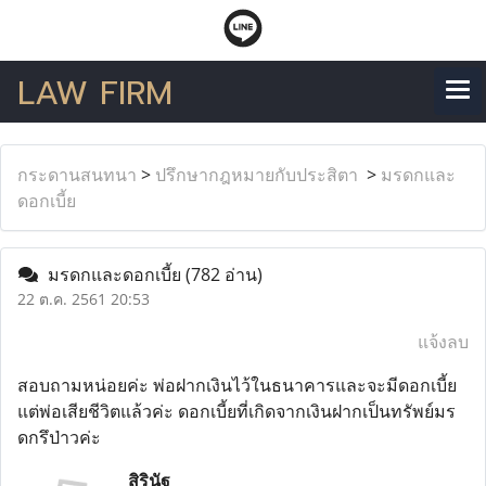
LAW FIRM
กระดานสนทนา
>
ปรึกษากฎหมายกับประสิตา
>
มรดกและ
ดอกเบี้ย
มรดกและดอกเบี้ย
(782 อ่าน)
22 ต.ค. 2561 20:53
แจ้งลบ
สอบถามหน่อยค่ะ พ่อฝากเงินไว้ในธนาคารและจะมีดอกเบี้ย
แต่พ่อเสียชีวิตแล้วค่ะ ดอกเบี้ยที่เกิดจากเงินฝากเป็นทรัพย์มร
ดกรึป่าวค่ะ
สิรินัฐ