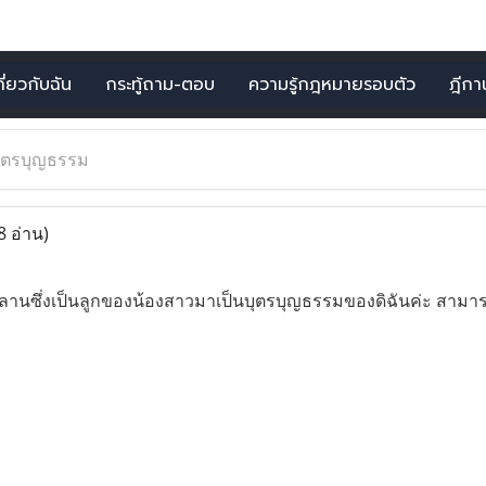
กี่ยวกับฉัน
กระทู้ถาม-ตอบ
ความรู้กฎหมายรอบตัว
ฎีกาน่
ุตรบุญธรรม
8 อ่าน)
บหลานซึ่งเป็นลูกของน้องสาวมาเป็นบุตรบุญธรรมของดิฉันค่ะ สา