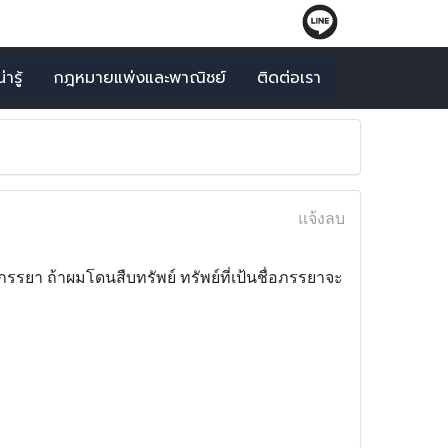
ารู้
กฎหมายแพ่งและพาณิชย์
ติดต่อเรา
แจ้งลบ
อภรรยา ถ้าผมโดนสืบทรัพย์ ทรัพย์ที่เป้นชื่อภรรยาจะ