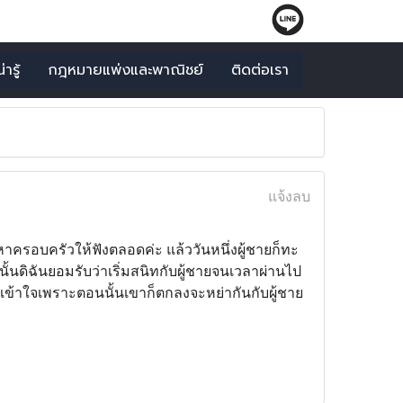
ารู้
กฎหมายแพ่งและพาณิชย์
ติดต่อเรา
แจ้งลบ
ัญหาครอบครัวให้ฟังตลอดค่ะ แล้ววันหนึ่งผู้ชายก็ทะ
นดิฉันยอมรับว่าเริ่มสนิทกับผู้ชายจนเวลาผ่านไป
นไม่เข้าใจเพราะตอนนั้นเขาก็ตกลงจะหย่ากันกับผู้ชาย