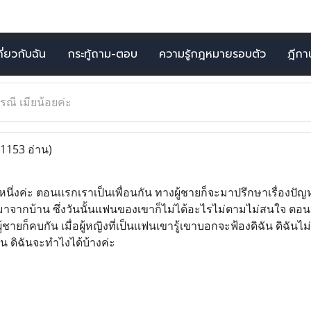
กี่ยวกับฉัน
กระทู้ถาม-ตอบ
ความรู้กฎหมายรอบตัว
ฎีกาน่
รณี เมียน้อยค่ะ
(1153 อ่าน)
ยคนหนึ่งค่ะ ตอนเเรกเราเป็นเพื่อนกัน ทางผู้ชายก็จะมาปรึกษาเรื่องป
ากบ้าน ซึ่งวันนั้นเเฟนของเขาก็ไม่ได้อะไรไม่ตามไม่สนใจ ตอนนั้
บผู้ชายก็คบกัน เมื่อผู้หญิงที่เป็นเเฟนเขารู้เขาบอกจะฟ้องดิฉัน ดิฉั
ัน ดิฉันจะทำไงได้บ้างค่ะ