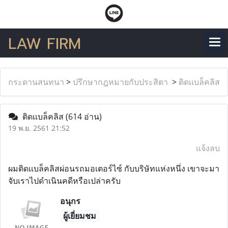
LAW FIRM
กระดานสนทนา
>
ปรึกษากฎหมายกับประสิตา
>
ติดเเบล็คลิส
ติดเเบล็คลิส
(614 อ่าน)
19 พ.ย. 2561 21:52
แจ้งลบ
ผมติดเเบล็คลิสผ่อนรถมอเตอร์ไซ์ กับบริษัทแห่งหนึ่ง เขาจะมา
จับเราไปดำเนินคดีหรือเปล่าครับ
อนุกร
ผู้เยี่ยมชม