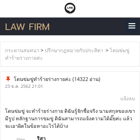
LAW FIRM
กระดานสนทนา
>
ปรึกษากฎหมายกับประสิตา
>
โดนข่มขู่
ทำร้ายร่างกายค่ะ
โดนข่มขู่ทำร้ายร่างกายค่ะ
(14322 อ่าน)
23 ธ.ค. 2562 21:01
แจ้งลบ
โดนข่มขู่ จะทำร้ายร่างกาย ดิฉันรู้จักชื่อจริง นามสกุลของเขา
มีรูป หลักฐานการขมขู่ ดิฉันสามารถแจ้งความได้มั๊ยค่ะ แล้ว
จะเอาผิดในข้อหาอะไรได้บ้าง
ริสา