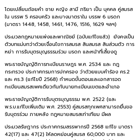
โดยเปลี่ยนถ้อยคำ ชาย หญิง สามี ภริยา เป็น บุคคล คู่สมรส
ใน บรรพ 5 ครอบครัว และบางมาตราใน บรรพ 6 มรดก
(มาตรา 1448, 1458, 1461, 1476, 1516, 1629 ฯลฯ)
ประมวลกฎหมายแพ่งและพาณิชย์ (ฉบับแก้ไขแล้ว) ยังคงเป็น
ตัวบทแม่บทว่าด้วยเงื่อนไขการสมรส สินสมรส สินส่วนตัว การ
หย่า การรับบุตรบุญธรรมร่วม มรดก และหน้าที่เลี้ยงดู
พระราชบัญญัติการทะเบียนราษฎร พ.ศ. 2534 และ กฎ
กระทรวง ประกาศกรมการปกครอง ว่าด้วยแบบคำร้อง คร.2
และ คร.3 (แก้ไขปี 2568) กำหนดขั้นตอนและเอกสารจด
ทะเบียนสมรสเพศเดียวกันกับนายทะเบียนเขตและอำเภอ
พระราชบัญญัติการรับบุตรบุญธรรม พ.ศ. 2522 (และ
พ.ร.บ.แก้ไขเพิ่มเติม พ.ศ. 2553) คู่สมรสทุกเพศสามารถยื่นขอ
รับบุตรร่วม ภายหลัง กฎหมายสมรสเท่าเทียม มีผล
ประมวลรัษฎากร ประกาศกรมสรรพากรปี 2568 แก้ไข มาตรา
42(17) และ 47(2) ให้ลดหย่อนคู่สมรส 60,000 บาท และ