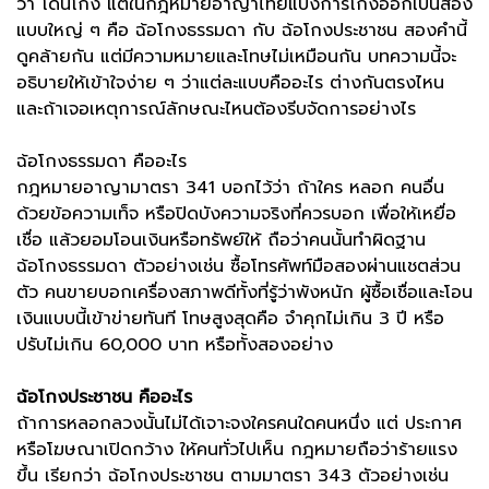
ว่า โดนโกง แต่ในกฎหมายอาญาไทยแบ่งการโกงออกเป็นสอง
แบบใหญ่ ๆ คือ ฉ้อโกงธรรมดา กับ ฉ้อโกงประชาชน สองคำนี้
ดูคล้ายกัน แต่มีความหมายและโทษไม่เหมือนกัน บทความนี้จะ
อธิบายให้เข้าใจง่าย ๆ ว่าแต่ละแบบคืออะไร ต่างกันตรงไหน
และถ้าเจอเหตุการณ์ลักษณะไหนต้องรีบจัดการอย่างไร
ฉ้อโกงธรรมดา คืออะไร
กฎหมายอาญามาตรา 341 บอกไว้ว่า ถ้าใคร หลอก คนอื่น
ด้วยข้อความเท็จ หรือปิดบังความจริงที่ควรบอก เพื่อให้เหยื่อ
เชื่อ แล้วยอมโอนเงินหรือทรัพย์ให้ ถือว่าคนนั้นทำผิดฐาน
ฉ้อโกงธรรมดา ตัวอย่างเช่น ซื้อโทรศัพท์มือสองผ่านแชตส่วน
ตัว คนขายบอกเครื่องสภาพดีทั้งที่รู้ว่าพังหนัก ผู้ซื้อเชื่อและโอน
เงินแบบนี้เข้าข่ายทันที โทษสูงสุดคือ จำคุกไม่เกิน 3 ปี หรือ
ปรับไม่เกิน 60,000 บาท หรือทั้งสองอย่าง
ฉ้อโกงประชาชน คืออะไร
ถ้าการหลอกลวงนั้นไม่ได้เจาะจงใครคนใดคนหนึ่ง แต่ ประกาศ
หรือโฆษณาเปิดกว้าง ให้คนทั่วไปเห็น กฎหมายถือว่าร้ายแรง
ขึ้น เรียกว่า ฉ้อโกงประชาชน ตามมาตรา 343 ตัวอย่างเช่น