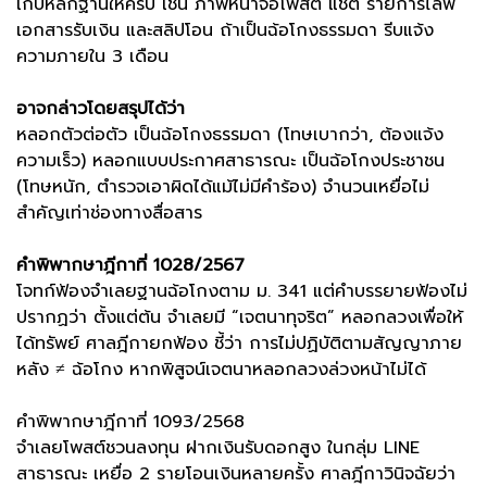
เก็บหลักฐานให้ครบ เช่น ภาพหน้าจอโพสต์ แชต รายการไลฟ์
เอกสารรับเงิน และสลิปโอน ถ้าเป็นฉ้อโกงธรรมดา รีบแจ้ง
ความภายใน 3 เดือน
อาจกล่าวโดยสรุปได้ว่า
หลอกตัวต่อตัว เป็นฉ้อโกงธรรมดา (โทษเบากว่า, ต้องแจ้ง
ความเร็ว) หลอกแบบประกาศสาธารณะ เป็นฉ้อโกงประชาชน
(โทษหนัก, ตำรวจเอาผิดได้แม้ไม่มีคำร้อง) จำนวนเหยื่อไม่
สำคัญเท่าช่องทางสื่อสาร
คำพิพากษาฎีกาที่ 1028/2567
โจทก์ฟ้องจำเลยฐานฉ้อโกงตาม ม. 341 แต่คำบรรยายฟ้องไม่
ปรากฏว่า ตั้งแต่ต้น จำเลยมี “เจตนาทุจริต” หลอกลวงเพื่อให้
ได้ทรัพย์ ศาลฎีกายกฟ้อง ชี้ว่า การไม่ปฏิบัติตามสัญญาภาย
หลัง ≠ ฉ้อโกง หากพิสูจน์เจตนาหลอกลวงล่วงหน้าไม่ได้
คำพิพากษาฎีกาที่ 1093/2568
จำเลยโพสต์ชวนลงทุน ฝากเงินรับดอกสูง ในกลุ่ม LINE
สาธารณะ เหยื่อ 2 รายโอนเงินหลายครั้ง ศาลฎีกาวินิจฉัยว่า