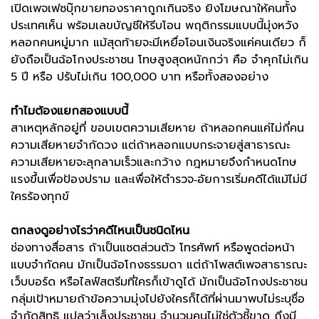
เปิดเพจเฟซบุ๊กขายทองราคาถูกเกินจริง ยิงโฆษณาให้คนทั้ง
ประเทศเห็น พร้อมเลขบัญชีให้รีบโอน พฤติกรรมแบบนี้มุ่งหวัง
หลอกคนหมู่มาก แม้สุดท้ายจะมีเหยื่อโอนเงินจริงแค่คนเดียว ก็
ยังถือเป็นฉ้อโกงประชาชน โทษสูงสุดหนักกว่า คือ จำคุกไม่เกิน
5 ปี หรือ ปรับไม่เกิน 100,000 บาท หรือทั้งสองอย่าง
ทำไมต้องแยกสองแบบนี้
สาเหตุหลักอยู่ที่ ขอบเขตความเสียหาย ถ้าหลอกคนแค่ไม่กี่คน
ความเสียหายจำกัดวง แต่ถ้าหลอกแบบกระจายสู่สาธารณะ
ความเสียหายจะลุกลามเร็วและกว้าง กฎหมายจึงกำหนดโทษ
แรงขึ้นเพื่อป้องปราม และเพื่อให้ตำรวจ‑อัยการเริ่มคดีได้แม้ไม่มี
ใครร้องทุกข์
ตกลงดูอย่างไรว่าคดีไหนเป็นชนิดไหน
ช่องทางสื่อสาร ถ้าเป็นแชตส่วนตัว โทรศัพท์ หรือพูดต่อหน้า
แบบจำกัดคน มักเป็นฉ้อโกงธรรมดา แต่ถ้าโพสต์เพจสาธารณะ
เว็บบอร์ด หรือไลฟ์สตรีมที่ใครก็เข้าดูได้ มักเป็นฉ้อโกงประชาชน
กลุ่มเป้าหมายถ้าข้อความมุ่งไปยังใครก็ได้ที่ผ่านมาพบไม่ระบุชื่อ
จำกัดสิทธิ แปลว่าเล็งประชาชน จำนวนคนไม่ใช่ตัวชี้ขาด ถึงมี