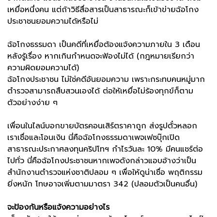
เหยื่อหนึ่งคน แต่ถ้าวิธีสื่อสารเป็นสาธารณะก็เข้าข่ายฉ้อโกง
ประชาชนยอมความได้หรือไม่
ฉ้อโกงธรรมดา เป็นคดีที่เหยื่อต้องแจ้งความภายใน 3 เดือน
หลังรู้เรื่อง หากเกินกำหนดจะฟ้องไม่ได้ (กฎหมายเรียกว่า
ความผิดยอมความได้)
ฉ้อโกงประชาชน ไม่ใช่คดีอันยอมความ เพราะกระทบคนหมู่มาก
ตำรวจสามารถสืบสวนเองได้ ต่อให้เหยื่อไม่ร้องทุกข์ก็ตาม
ตัวอย่างง่าย ๆ
เพื่อนในไลน์บอกขายบัตรคอนเสิร์ตราคาถูก ส่งรูปตั๋วหลอก
เราเชื่อและโอนเงิน นี่คือฉ้อโกงธรรมดาเพจเฟซบุ๊กเปิด
สาธารณะประกาศลงทุนคริปโทฯ กำไรวันละ 10% มีคนแชร์ต่อ
ไปทั่ว นี่คือฉ้อโกงประชาชนหากเพจดังกล่าวแอบอ้างว่าเป็น
สำนักงานตำรวจแห่งชาติปลอม ๆ เพื่อให้ดูน่าเชื่อ พฤติกรรม
ยิ่งหนัก โทษอาจเพิ่มตามมาตรา 342 (ปลอมตัวเป็นคนอื่น)
จะป้องกันหรือแจ้งความอย่างไร