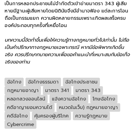
เป็นการหลอกประชาชนไม่จำกัดตัวเข้าข่ายมาตรา 343 ผู้เสีย
หายมีฐานะผู้เสียหายโดยนิตินัยจึงมีอำนาจฟ้อง แต่ละการโอน
ถือเป็นกรรมแยก ความผิดหลายกรรมเพราะเกิดผลเสร็จครบ
องค์ประกอบทุกครั้งที่เหยื่อโอน
บทความนี้จัดทำขึ้นเพื่อให้ความรู้ทางกฎหมายทั่วไปเท่านั้น ไม่ถือ
เป็นคำปรึกษาทางกฎหมายเฉพาะกรณี หากมีข้อพิพาทเกิดขึ้น
จริง ควรปรึกษาทนายความเพื่อขอคำแนะนำที่เหมาะสมกับข้อเท็จ
จริงของท่าน
ฉ้อโกง
ฉ้อโกงธรรมดา
ฉ้อโกงประชาชน
กฎหมายอาญา
มาตรา 341
มาตรา 343
หลอกลวงออนไลน์
แจ้งความฉ้อโกง
โทษฉ้อโกง
คดีอาญายอมความได้
หมวดในเว็บ) กฎหมายอาญา
คดีฉ้อโกง
คุ้มครองผู้บริโภค
ความรู้กฎหมาย
Cybercrime