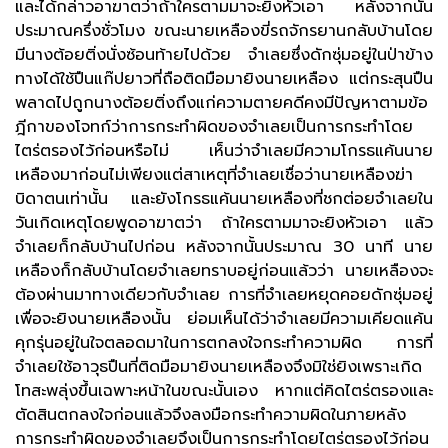
และได้กล่าวอาฆาตว่าถ้าใครตามมาจะยิงหัวเอา หลังจากนั้น
ประมาณครึ่งชั่วโมง ขณะนายเหลืองขี่รถจักรยานกลับบ้านโดย
มีนางต้อยติ่งนั่งซ้อนท้ายไปด้วย จำเลยซึ่งดักซุ่มอยู่ในป่าข้าง
ทางได้ใช้ปืนแก๊ปยาวที่ถือติดมือมายิงนายเหลือง แต่กระสุนปืน
พลาดไปถูกนางต้อยติ่งถึงแก่ความตายคดีคงมีปัญหาตามข้อ
ฎีกาของโจทก์ว่าการกระทำผิดของจำเลยเป็นการกระทำโดย
ไตร่ตรองไว้ก่อนหรือไม่ เห็นว่าจำเลยมีความโกรธแค้นนาย
เหลืองมาก่อนไม่เพียงแต่สาเหตุที่จำเลยเชื่อว่านายเหลืองฆ่า
บิดาตนเท่านั้น และยังโกรธแค้นนายเหลืองที่ชกต่อยจำเลยใน
วันเกิดเหตุโดยพูดอาฆาตว่า ถ้าใครตามมาจะยิงหัวเอา แล้ว
จำเลยก็กลับบ้านไปก่อน หลังจากนั้นประมาณ 30 นาที นาย
เหลืองก็กลับบ้านโดยจำเลยทราบอยู่ก่อนแล้วว่า นายเหลืองจะ
ต้องผ่านมาทางเดียวกับจำเลย การที่จำเลยหยุดคอยดักซุ่มอยู่
เพื่อจะยิงนายเหลืองนั้น ย่อมเห็นได้ว่าจำเลยมีความเคียดแค้น
คุกรุ่นอยู่ในใจตลอดมาในการตกลงใจกระทำความผิด การที่
จำเลยใช้อาวุธปืนที่ติดมือมายิงนายเหลืองจึงมิใช่ยิงเพราะเกิด
โทสะพลุ่งขึ้นเฉพาะหน้าในขณะนั้นเอง หากแต่คิดไตร่ตรองและ
ตัดสินตกลงใจก่อนแล้วจึงลงมือกระทำความผิดในภายหลัง
การกระทำผิดของจำเลยจึงเป็นการกระทำโดยไตร่ตรองไว้ก่อน