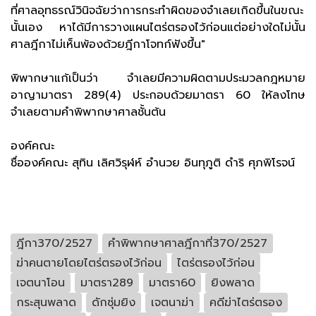
ที่ศาลอุทธรณ์วินิจฉัยว่าการกระทำผิดของจำเลยเกิดขึ้นในขณะ
นั้นเอง หาได้มีการวางแผนไตร่ตรองไว้ก่อนแต่อย่างใดไม่นั้น
ศาลฎีกาไม่เห็นพ้องด้วยฎีกาโจทก์ฟังขึ้น"
พิพากษาแก้เป็นว่า จำเลยมีความผิดตามประมวลกฎหมาย
อาญามาตรา 289(4) ประกอบด้วยมาตรา 60 ให้ลงโทษ
จำเลยตามคำพิพากษาศาลชั้นต้น
องค์คณะ
ชื่อองค์คณะ สุทิน เลิศวิรุฬห์ อำนวย อินทุภูติ ดำริ ศุภพิโรจน์
ฎีกา370/2527
คำพิพากษาศาลฎีกาที่370/2527
ฆ่าคนตายโดยไตร่ตรองไว้ก่อน
ไตร่ตรองไว้ก่อน
เจตนาโอน
มาตรา289
มาตรา60
ยิงพลาด
กระสุนพลาด
ดักซุ่มยิง
เจตนาฆ่า
คดีฆ่าไตร่ตรอง