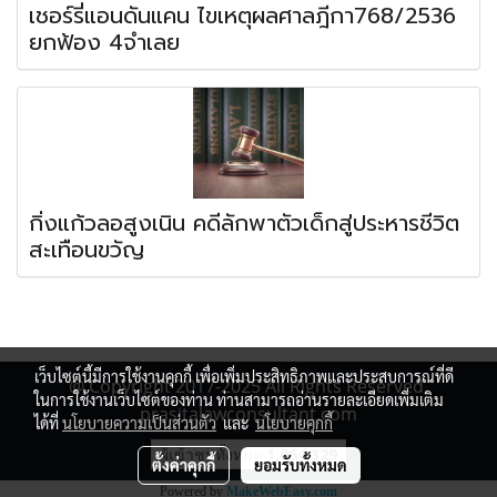
เชอร์รี่แอนดันแคน ไขเหตุผลศาลฎีกา768/2536
ยกฟ้อง 4จำเลย
กิ่งแก้วลอสูงเนิน คดีลักพาตัวเด็กสู่ประหารชีวิต
สะเทือนขวัญ
เว็บไซต์นี้มีการใช้งานคุกกี้ เพื่อเพิ่มประสิทธิภาพและประสบการณ์ที่ดี
@ Copyright 2017-2025 All Rights Reserved.
ในการใช้งานเว็บไซต์ของท่าน ท่านสามารถอ่านรายละเอียดเพิ่มเติม
prasitalawconsultant.com
ได้ที่
นโยบายความเป็นส่วนตัว
และ
นโยบายคุกกี้
ผู้เข้าชมวันนี้
741
ตั้งค่าคุกกี้
ยอมรับทั้งหมด
Powered by
MakeWebEasy.com