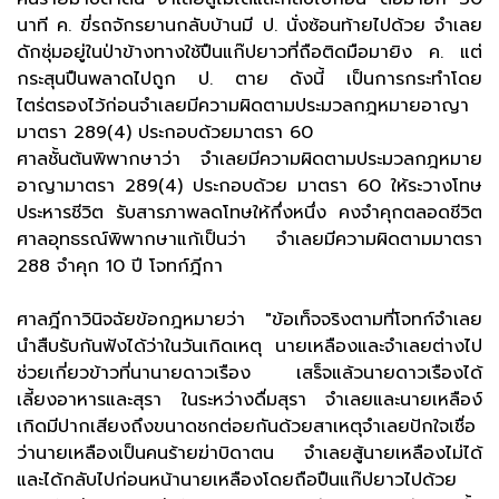
นาที ค. ขี่รถจักรยานกลับบ้านมี ป. นั่งซ้อนท้ายไปด้วย จำเลย
ดักซุ่มอยู่ในป่าข้างทางใช้ปืนแก๊ปยาวที่ถือติดมือมายิง ค. แต่
กระสุนปืนพลาดไปถูก ป. ตาย ดังนี้ เป็นการกระทำโดย
ไตร่ตรองไว้ก่อนจำเลยมีความผิดตามประมวลกฎหมายอาญา
มาตรา 289(4) ประกอบด้วยมาตรา 60
ศาลชั้นต้นพิพากษาว่า จำเลยมีความผิดตามประมวลกฎหมาย
อาญามาตรา 289(4) ประกอบด้วย มาตรา 60 ให้ระวางโทษ
ประหารชีวิต รับสารภาพลดโทษให้กึ่งหนึ่ง คงจำคุกตลอดชีวิต
ศาลอุทธรณ์พิพากษาแก้เป็นว่า จำเลยมีความผิดตามมาตรา
288 จำคุก 10 ปี โจทก์ฎีกา
ศาลฎีกาวินิจฉัยข้อกฎหมายว่า "ข้อเท็จจริงตามที่โจทก์จำเลย
นำสืบรับกันฟังได้ว่าในวันเกิดเหตุ นายเหลืองและจำเลยต่างไป
ช่วยเกี่ยวข้าวที่นานายดาวเรือง เสร็จแล้วนายดาวเรืองได้
เลี้ยงอาหารและสุรา ในระหว่างดื่มสุรา จำเลยและนายเหลือง์
เกิดมีปากเสียงถึงขนาดชกต่อยกันด้วยสาเหตุจำเลยปักใจเชื่อ
ว่านายเหลืองเป็นคนร้ายฆ่าบิดาตน จำเลยสู้นายเหลืองไม่ได้
และได้กลับไปก่อนหน้านายเหลืองโดยถือปืนแก๊ปยาวไปด้วย