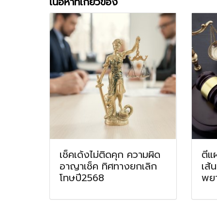
เนื้อหาที่เกี่ยวข้อง
เช็คเด้งไม่ติดคุก ความผิด
ตีแ
อาญาเช็ค ทิศทางยกเลิก
เส้
โทษปี2568
พยา