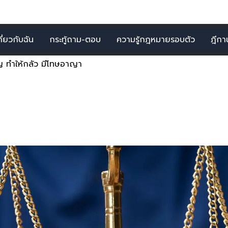
กี่ยวกับฉัน
กระทู้ถาม-ตอบ
ความรู้กฎหมายรอบตัว
ฎีกาน่
ข็ญ ทำให้กลัว มีโทษอาญา
ีโทษอาญา