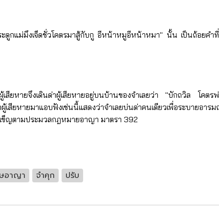
ระดูกแม่มึงเจ็ดชั่วโคตรมาสู้กับกู อีหน้าหมูอีหน้าหมา" นั้น เป็นถ้อ
้เสียหายจึงเดินด่าผู้เสียหายอยู่บนบ้านของจำเลยว่า "บักถวิล โคตรพ่
่าผู้เสียหายมาแอบฟังเช่นนี้แสดงว่าจำเลยบ่นด่าคนเดียวเพื่อระบายอารมณ
นการขู่เข็ญตามประมวลกฎหมายอาญา มาตรา 392
ทษอาญา
จำคุก
ปรับ