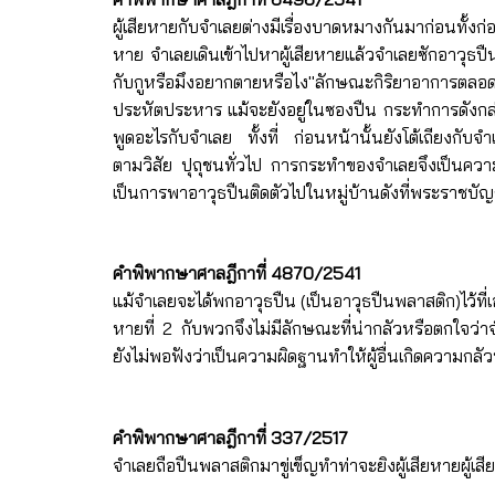
ผู้เสียหายกับจำเลยต่างมีเรื่องบาดหมางกันมาก่อนทั้งก่อ
หาย จำเลยเดินเข้าไปหาผู้เสียหายแล้วจำเลยซักอาวุธปื
กับกูหรือมึงอยากตายหรือไง"ลักษณะกิริยาอาการตลอดจนค
ประหัตประหาร แม้จะยังอยู่ในซองปืน กระทำการดังกล่าว
พูดอะไรกับจำเลย ทั้งที่ ก่อนหน้านั้นยังโต้เถียงกับจ
ตามวิสัย ปุถุชนทั่วไป การกระทำของจำเลยจึงเป็นควา
เป็นการพาอาวุธปืนติดตัวไปในหมู่บ้านดังที่พระราชบัญ
คำพิพากษาศาลฎีกาที่ 4870/2541
แม้จำเลยจะได้พกอาวุธปืน (เป็นอาวุธปืนพลาสติก)ไว้ที่เอวใ
หายที่ 2 กับพวกจึงไม่มีลักษณะที่น่ากลัวหรือตกใจว่า
ยังไม่พอฟังว่าเป็นความผิดฐานทำให้ผู้อื่นเกิดคว
คำพิพากษาศาลฎีกาที่ 337/2517
จำเลยถือปืนพลาสติกมาขู่เข็ญทำท่าจะยิงผู้เสียหายผ