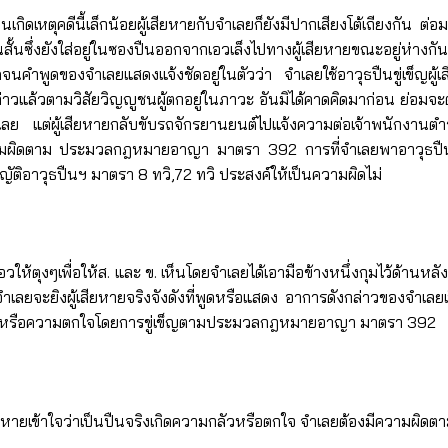
นเกิดเหตุคดีนี้เล็กน้อยผู้เสียหายกับจำเลยก็ยังมีปากเสียงโต้เถียงกัน ต่
นสั้นซึ่งยังใส่อยู่ในซองปืนออกจากเอวเล็งไปทางผู้เสียหายขณะอยู่ห่างก
ำพูดของจำเลยแสดงแจ้งชัดอยู่ในตัวว่า จำเลยใช้อาวุธปืนขู่เข็ญผู้เสี
แล้วตามวิสัยวิญญูชนผู้ตกอยู่ในภาวะ อันมิได้คาดคิดมาก่อน ย่อมจะต้องต
ำเลย แต่ผู้เสียหายกลับขับรถจักรยานยนต์ไปแจ้งความต่อเจ้าพนักงานตำรว
มผิดตาม ประมวลกฎหมายอาญา มาตรา 392 การที่จำเลยพาอาวุธปืนติดตัวอ
ญัติอาวุธปืนฯ มาตรา 8 ทวิ,72 ทวิ ประสงค์ให้เป็นความผิดไม่
ห้ตุงๆเพื่อให้ส. และ ข. เห็นโดยจำเลยได้เอามือข้างหนึ่งกุมไว้ด้านหลังก็ตา
จำเลยจะยิงผู้เสียหายจริงจังดังที่พูดหรือแสดง อาการดังกล่าวของจำเลยเ
ามกลัวหรือความตกใจโดยการขู่เข็ญตามประมวลกฎหมายอาญา มาตรา 392
ู้เสียหายเข้าใจว่าเป็นปืนจริงเกิดความกลัวหรือตกใจ จำเลยต้องมีคว