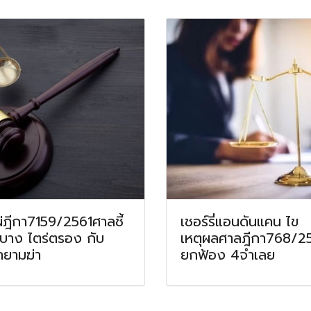
ผ่ฎีกา7159/2561ศาลชี้
เชอร์รี่แอนดันแคน ไข
นบาง ไตร่ตรอง กับ
เหตุผลศาลฎีกา768/2
ยามฆ่า
ยกฟ้อง 4จำเลย