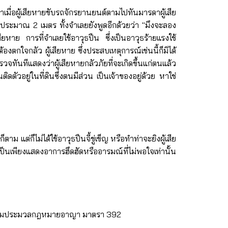
อมาเมื่อผู้เสียหายขับรถจักรยานยนต์ตามไปทันมารดาผู้เสีย
ันประมาณ 2 เมตร ทั้งจำเลยยังพูดอีกด้วยว่า "มึงจะลอง
ยหาย การที่จำเลยใช้อาวุธปืน ซึ่งเป็นอาวุธร้ายแรงใช้
กใจกลัว ผู้เสียหาย ซึ่งประสบเหตุการณ์เช่นนี้ก็มิได้
จทันทีแสดงว่าผู้เสียหายกลัวภัยที่จะเกิดขึ้นแก่ตนแล้ว
ยู่ในที่ดินซึ่งตนมีส่วน เป็นเจ้าของอยู่ด้วย หาใช่
ม แต่ก็ไม่ได้ใช้อาวุธปืนจี้ขู่เข็ญ หรือทำท่าจะยิงผู้เสีย
ป็นเพียงแสดงอาการฮึดฮัดหรืออารมณ์ที่ไม่พอใจเท่านั้น
ามผิดตามประมวลกฎหมายอาญา มาตรา 392