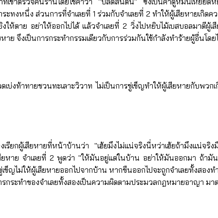
น้าที่เข้าตรวจค้นร้านโดยใช้คำว่า "ปลัดส้นตีน" ซึ่งเป็นคำดูหมิ่นเหยี
ทงหนึ่ง ส่วนการที่จำเลยที่ 1 ร่วมกับจำเลยที่ 2 ทำให้ผู้เสียหายเกิดค
ให้ตาย อย่าให้ออกไปได้ แล้วจำเลยที่ 2 วิ่งไปหยิบไม้เบสบอลมาตีผู้เสีย
ียหาย จึงเป็นการกระทำกรรมเดียวกับการร่วมกันใช้กำลังทำร้ายผู้อื่นโดยไ
ดเบ่งท้าทายชวนทะเลาะวิวาท ไม่เป็นการขู่เข็ญทำให้ผู้เสียหายกับพว
องเรียกผู้เสียหายที่หน้าบ้านว่า "เฮ้ยมึงไม่แน่จริงนี่หว่าเฮ้ยถ้ามึง
นผู้เสียหาย จำเลยที่ 2 พูดว่า "ให้มันอยู่แต่ในบ้าน อย่าให้มันออกมา ถ
ข็ญไม่ให้ผู้เสียหายออกไปจากบ้าน หากขืนออกไปจะถูกจำเลยทั้งสองทำร้าย 
ข็ญ การกระทำของจำเลยทั้งสองเป็นความผิดตามประมวลกฎหมายอาญา มา