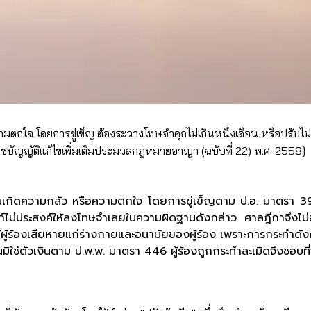
ใจ โดยการขู่เข็ญ ต้องระวางโทษจำคุกไม่เกินหนึ่งเดือน หรือปรับไม่เก
ัญญัติแก้ไขเพิ่มเติมประมวลกฎหมายอาญา (ฉบับที่ 22) พ.ศ. 2558]
่นเกิดความกลัว หรือความตกใจ โดยการขู่เข็ญตาม ป.อ. มาตรา 39
ทก์ไม่ประสงค์ให้ลงโทษจำเลยในความผิดฐานดังกล่าว ศาลฎีกาจึงไม่อาจ
ำให้ผู้ร้องเสียหายแก่ร่างกายและอนามัยของผู้ร้อง เพราะการกระทำดั
ันมิใช่ตัวเงินตาม ป.พ.พ. มาตรา 446 ผู้ร้องถูกกระทำละเมิดจึงชอบท