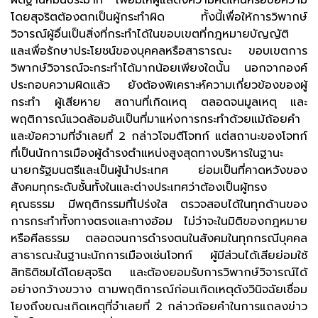
ผิดฐานหมิ่นประมาท เพื่อมิให้ผู้แสดงความคิดเห็นหรือข้อความ
โดยสุจริตต้องตกเป็นผู้กระทำผิด ทั้งนี้เพื่อให้การวิพากษ์
วิจารณ์ผู้อื่นเป็นสิ่งที่กระทำได้ในขอบเขตที่กฎหมายบัญญัติ
และเพื่อรักษาประโยชน์ของบุคคลหรือสาธารณะ ขอบเขตการ
วิพากษ์วิจารณ์จะกระทำได้มากน้อยเพียงใดนั้น นอกจากองค์
ประกอบความผิดแล้ว ยังต้องพิเคราะห์ความเกี่ยวข้องของผู้
กระทำ ผู้เสียหาย สถานที่เกิดเหตุ ตลอดจนมูลเหตุ และ
พฤติการณ์แวดล้อมอันเป็นที่มาแห่งการกระทำด้วยแม้ถ้อยคำ
และข้อความที่จำเลยที่ 2 กล่าวโจมตีโจทก์ แต่สถานะของโจทก์
ที่เป็นนักการเมืองผู้ดำรงตำแหน่งสูงสุดทางบริหารในฐานะ
นายกรัฐมนตรีและเป็นผู้นำประเทศ ย่อมเป็นที่คาดหวังของ
สังคมทุกระดับชั้นทั้งในและต่างประเทศว่าต้องเป็นผู้ทรง
คุณธรรม มีพฤติกรรมที่โปร่งใส ตรวจสอบได้ในทุกด้านของ
การกระทำทั้งทางตรงและทางอ้อม ไม่ว่าจะในมิติของกฎหมาย
หรือศีลธรรม ตลอดจนการดำรงตนในสังคมในทุกกรณีบุคคล
สาธารณะในฐานะนักการเมืองเช่นโจทก์ ผู้มีส่วนได้เสียย่อมใช้
สิทธิติชมได้โดยสุจริต และต้องยอมรับการวิพากษ์วิจารณ์ได้
อย่างกว้างขวาง ตามพฤติการณ์ก่อนเกิดเหตุดังวินิจฉัยเชื่อม
โยงถึงขณะเกิดเหตุที่จำเลยที่ 2 กล่าวถ้อยคำในการแถลงข่าว