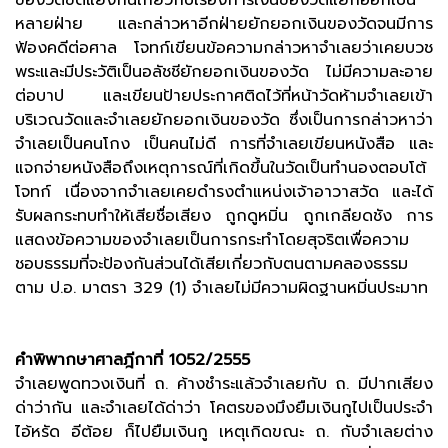
ของวัดขัดแย้งกันเกี่ยวกับเรื่องการเงินของวัดแยกออกเป็น
หลายฝ่าย และกล่าวหาอีกฝ่ายยักยอกเงินของวัดจนมีการ
ฟ้องคดีต่อศาล โจทก์เขียนข้อความกล่าวหาจำเลยว่าเคยบวช
พระและมีประวัติเป็นอลัชชียักยอกเงินของวัด ไม่มีความละอาย
ต่อบาป และเขียนป้ายประกาศติดไว้ที่หน้าวัดห้ามจำเลยเข้า
บริเวณวัดและจำเลยยักยอกเงินของวัด ซึ่งเป็นการกล่าวหาว่า
จำเลยเป็นคนโกง เป็นคนไม่ดี การที่จำเลยเขียนหนังสือ และ
แจกจ่ายหนังสือถึงเหตุการณ์ที่เกิดขึ้นในวัดเป็นทำนองตอบโต้
โจทก์ เนื่องจากจำเลยเคยดำรงตำแหน่งเจ้าอาวาสวัด และได้
รับผลกระทบทำให้เสียชื่อเสียง ถูกดูหมิ่น ถูกเกลียดชัง การ
แสดงข้อความของจำเลยเป็นการกระทำโดยสุจริตเพื่อความ
ชอบธรรมที่จะป้องกันส่วนได้เสียเกี่ยวกับตนตามคลองธรรม
ตาม ป.อ. มาตรา 329 (1) จำเลยไม่มีความผิดฐานหมิ่นประมาท
คำพิพากษาศาลฎีกาที่ 1052/2555
จำเลยพูดทวงเงินที่ ถ. ค้างชำระแล้วจำเลยกับ ถ. มีปากเสียง
ด่าว่ากัน และจำเลยได้ด่าว่า โคตรของมึงยืมเงินกูไปเป็นประจำ
ไอ้หรัด อีต้อย ก็ไปยืมเงินกู เหตุเกิดขณะ ถ. กับจำเลยต่าง