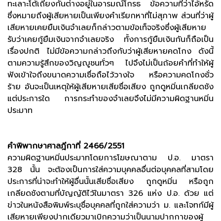
ทะเลาะโต้เถียงกันต่างอยู่ในอารมณ์โกรธ ข้อความที่ว่าไอ้หรัด
ซึ่งหมายถึงผู้เสียหายเป็นเพียงคำเรียกหาที่ไม่สุภาพ ส่วนที่ว่าผู้
เสียหายเคยยืมเงินจำเลยก็กล่าวตามข้อเท็จจริงซึ่งผู้เสียหาย
รับว่าเคยกู้ยืมเงินจากจำเลยจริง ทั้งการกู้ยืมเงินกันก็ถือเป็น
เรื่องปกติ ไม่มีข้อความกล่าวถึงกับว่าผู้เสียหายคดโกง ดังนี้
ตามความรู้สึกของวิญญูชนทั่วๆ ไปจึงไม่เป็นถ้อยคำที่ทำให้ผู้
ฟังเข้าใจถึงขนาดความเชื่อถือไว้วางใจ หรือความคดโกงชั่ว
ร้าย อันจะเป็นเหตุให้ผู้เสียหายเสียชื่อเสียง ถูกดูหมิ่นเกลียดชัง
แต่ประการใด การกระทำของจำเลยจึงไม่มีความผิดฐานหมิ่น
ประมาท
คำพิพากษาศาลฎีกาที่ 2466/2551
ความผิดฐานหมิ่นประมาทโดยการโฆษณาตาม ป.อ. มาตรา
328 นั้น จะต้องเป็นการใส่ความบุคคลอื่นต่อบุคคลที่สามโดย
ประการที่น่าจะทำให้ผู้อื่นนั้นเสียชื่อเสียง ถูกดูหมิ่น หรือถูก
เกลียดชังตามที่บัญญัติไว้ในมาตรา 326 แห่ง ป.อ. ด้วย แต่
ข่าวในหนังสือพิมพ์ระบุชื่อบุคคลที่ถูกใส่ความว่า ม. และโจทก์มีผู้
เสียหายเพียงปากเดียวมาเบิกความว่าเป็นนามปากกาของผู้