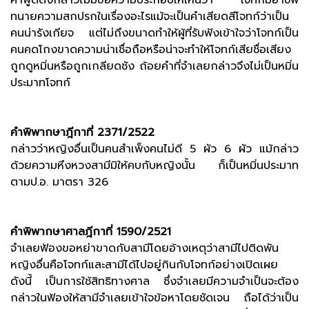
คำพูดดังกล่าวไม่มีข้อความประกอบให้เห็นว่า โจทก์มีอาชีพ
ทนายความสกปรกในเรื่องอะไรแม้จะเป็นคำเสียดสีโจทก์ว่าเป็น
คนน่ารังเกียจ แต่ไม่ถึงขนาดทำให้ผู้ที่รับฟังเข้าใจว่าโจทก์เป็น
คนคดโกงขาดความน่าเชื่อถือหรือน่าจะทำให้โจทก์เสียชื่อเสียง
ถูกดูหมิ่นหรือถูกเกลียดชัง ถ้อยคำที่จำเลยกล่าวจึงไม่เป็นหมิ่น
ประมาทโจทก์
คำพิพากษาฎีกาที่ 2371/2522
กล่าวว่าหญิงอื่นเป็นคนสำเพ็งคนไม่ดี 5 ผัว 6 ผัว แม้กล่าว
ด้วยความหึงหวงสามีมิให้คบกับหญิงนั้น ก็เป็นหมิ่นประมาท
ตามป.อ. มาตรา 326
คำพิพากษาศาลฎีกาที่ 1590/2521
จำเลยฟ้องขอหย่าขาดกับสามีโดยอ้างเหตุว่าสามีไปติดพัน
หญิงอื่นคือโจทก์และสามีได้ไปอยู่กินกับโจทก์อย่างเปิดเผย
ดังนี้ เป็นการใช้สิทธิทางศาล ซึ่งจำเลยมีความจำเป็นจะต้อง
กล่าวในฟ้องให้สามีจำเลยเข้าใจข้อหาโดยชัดเจน ถือได้ว่าเป็น