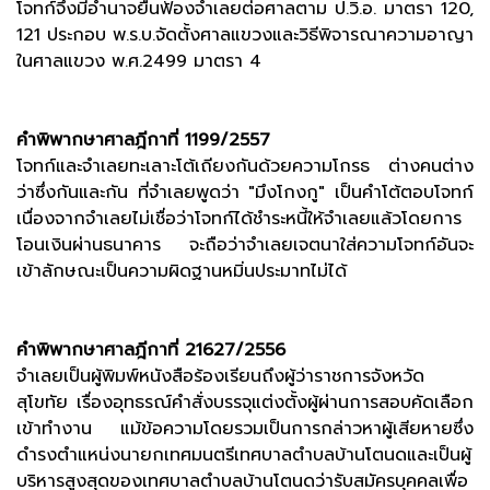
โจทก์จึงมีอำนาจยื่นฟ้องจำเลยต่อศาลตาม ป.วิ.อ. มาตรา 120,
121 ประกอบ พ.ร.บ.จัดตั้งศาลแขวงและวิธีพิจารณาความอาญา
ในศาลแขวง พ.ศ.2499 มาตรา 4
คำพิพากษาศาลฎีกาที่ 1199/2557
โจทก์และจำเลยทะเลาะโต้เถียงกันด้วยความโกรธ ต่างคนต่าง
ว่าซึ่งกันและกัน ที่จำเลยพูดว่า "มึงโกงกู" เป็นคำโต้ตอบโจทก์
เนื่องจากจำเลยไม่เชื่อว่าโจทก์ได้ชำระหนี้ให้จำเลยแล้วโดยการ
โอนเงินผ่านธนาคาร จะถือว่าจำเลยเจตนาใส่ความโจทก์อันจะ
เข้าลักษณะเป็นความผิดฐานหมิ่นประมาทไม่ได้
คำพิพากษาศาลฎีกาที่ 21627/2556
จำเลยเป็นผู้พิมพ์หนังสือร้องเรียนถึงผู้ว่าราชการจังหวัด
สุโขทัย เรื่องอุทธรณ์คำสั่งบรรจุแต่งตั้งผู้ผ่านการสอบคัดเลือก
เข้าทำงาน แม้ข้อความโดยรวมเป็นการกล่าวหาผู้เสียหายซึ่ง
ดำรงตำแหน่งนายกเทศมนตรีเทศบาลตำบลบ้านโตนดและเป็นผู้
บริหารสูงสุดของเทศบาลตำบลบ้านโตนดว่ารับสมัครบุคคลเพื่อ