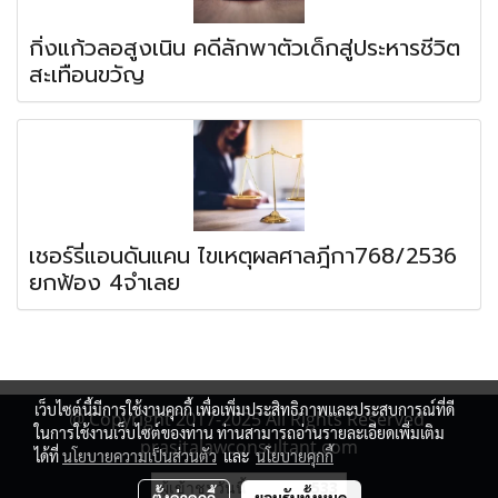
กิ่งแก้วลอสูงเนิน คดีลักพาตัวเด็กสู่ประหารชีวิต
สะเทือนขวัญ
เชอร์รี่แอนดันแคน ไขเหตุผลศาลฎีกา768/2536
ยกฟ้อง 4จำเลย
เว็บไซต์นี้มีการใช้งานคุกกี้ เพื่อเพิ่มประสิทธิภาพและประสบการณ์ที่ดี
@ Copyright 2017-2025 All Rights Reserved.
ในการใช้งานเว็บไซต์ของท่าน ท่านสามารถอ่านรายละเอียดเพิ่มเติม
prasitalawconsultant.com
ได้ที่
นโยบายความเป็นส่วนตัว
และ
นโยบายคุกกี้
ผู้เข้าชมวันนี้
533