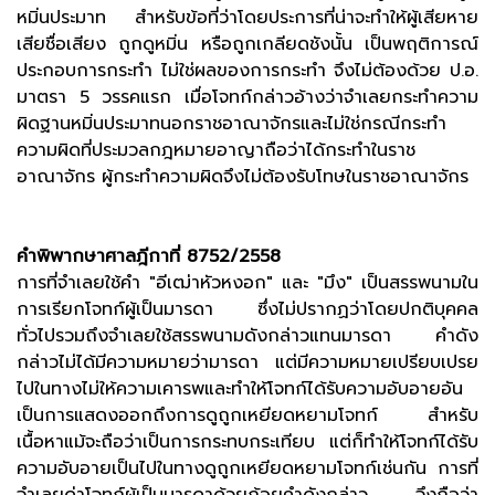
หมิ่นประมาท สำหรับข้อที่ว่าโดยประการที่น่าจะทำให้ผู้เสียหาย
เสียชื่อเสียง ถูกดูหมิ่น หรือถูกเกลียดชังนั้น เป็นพฤติการณ์
ประกอบการกระทำ ไม่ใช่ผลของการกระทำ จึงไม่ต้องด้วย ป.อ.
มาตรา 5 วรรคแรก เมื่อโจทก์กล่าวอ้างว่าจำเลยกระทำความ
ผิดฐานหมิ่นประมาทนอกราชอาณาจักรและไม่ใช่กรณีกระทำ
ความผิดที่ประมวลกฎหมายอาญาถือว่าได้กระทำในราช
อาณาจักร ผู้กระทำความผิดจึงไม่ต้องรับโทษในราชอาณาจักร
คำพิพากษาศาลฎีกาที่ 8752/2558
การที่จำเลยใช้คำ "อีเฒ่าหัวหงอก" และ "มึง" เป็นสรรพนามใน
การเรียกโจทก์ผู้เป็นมารดา ซึ่งไม่ปรากฏว่าโดยปกติบุคคล
ทั่วไปรวมถึงจำเลยใช้สรรพนามดังกล่าวแทนมารดา คำดัง
กล่าวไม่ได้มีความหมายว่ามารดา แต่มีความหมายเปรียบเปรย
ไปในทางไม่ให้ความเคารพและทำให้โจทก์ได้รับความอับอายอัน
เป็นการแสดงออกถึงการดูถูกเหยียดหยามโจทก์ สำหรับ
เนื้อหาแม้จะถือว่าเป็นการกระทบกระเทียบ แต่ก็ทำให้โจทก์ได้รับ
ความอับอายเป็นไปในทางดูถูกเหยียดหยามโจทก์เช่นกัน การที่