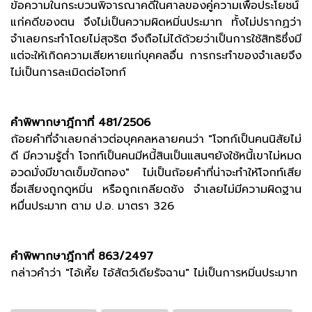
ข้อความในกระบวนพิจารณาคดีในศาลของคู่ความเพื่อประโยชน์
แก่คดีของตน จึงไม่เป็นความผิดหมิ่นประมาท ทั้งไม่ปรากฏว่า
จำเลยกระทำโดยไม่สุจริต จึงถือไม่ได้ด้วยว่าเป็นการใช้สิทธิซึ่งมี
แต่จะให้เกิดความเสียหายแก่บุคคลอื่น การกระทำของจำเลยจึง
ไม่เป็นการละเมิดต่อโจทก์
คำพิพากษาฎีกาที่ 481/2506
ถ้อยคำที่จำเลยกล่าวต่อบุคคลหลายคนว่า "โจทก์เป็นคนนิสัยไม่
ดี มีความรู้ต่ำ โจกท์เป็นคนมีหนี้สินเป็นแสนๆยังใช้หนี้เขาไม่หมด
อวดมั่งมีขาดเข็มขัดทอง" ไม่เป็นถ้อยคำที่น่าจะทำให้โจกท์เสีย
ชื่อเสียงถูกดูหมิ่น หรือถูกเกลียดชัง จำเลยไม่มีความผิดฐาน
หมื่นประมาท ตาม ป.อ. มาตรา 326
คำพิพากษาฎีกาที่ 863/2497
กล่าวคำว่า "ไอ้เหี้ย ไอ้สัตว์เดียรัจฉาน" ไม่เป็นการหมิ่นประมาท