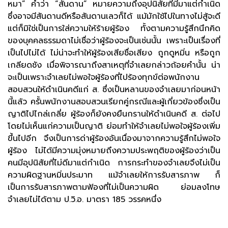
หมา” คำว่า “สันดาน” หมายความถึงอุปนิสัยที่มีมาแต่กำเนิด
ซึ่งอาจมีสันดานดีหรือสันดานเลวก็ได้ แม้มักใช้ไปในทางไม่สู้จะดี
แต่ก็มิใช่เป็นการใส่ความให้ร้ายผู้ร้อง ทั้งตามความรู้สึกนึกคิด
ของบุคคลธรรมดาไม่เชื่อว่าผู้ร้องจะเป็นเช่นนั้น เพราะเป็นเรื่องที่
เป็นไปไม่ได้ ไม่น่าจะทำให้ผู้ร้องเสียชื่อเสียง ถูกดูหมิ่น หรือถูก
เกลียดชัง เมื่อพิจารณาถึงสาเหตุที่จำเลยกล่าวถ้อยคำนั้น น่า
จะเป็นเพราะจำเลยไม่พอใจผู้ร้องที่ไปร้องทุกข์ต่อพนักงาน
สอบสวนให้ดำเนินคดีแก่ ส. ซึ่งเป็นหลานของจำเลยมาก่อนหน้า
นี้แล้ว ครั้นพนักงานสอบสวนเรียกคู่กรณีและผู้เกี่ยวข้องซึ่งเป็น
ญาติไปไกล่เกลี่ย ผู้ร้องก็ยังคงยืนกรานให้ดำเนินคดี ส. ต่อไป
โดยไม่เห็นแก่ความเป็นญาติ ย่อมทำให้จำเลยไม่พอใจผู้ร้องเพิ่ม
ขึ้นไปอีก จึงเป็นการด่าผู้ร้องอันเนื่องมาจากความรู้สึกไม่พอใจ
ผู้ร้อง ไม่ได้มีความมุ่งหมายถึงความประพฤติของผู้ร้องว่าเป็น
คนมีอุปนิสัยที่ไม่ดีมาแต่กำเนิด การกระทำของจำเลยจึงไม่เป็น
ความผิดฐานหมิ่นประมาท แม้จำเลยให้การรับสารภาพ ก็
เป็นการรับสารภาพตามฟ้องที่ไม่เป็นความผิด ย่อมลงโทษ
จำเลยไม่ได้ตาม ป.วิ.อ. มาตรา 185 วรรคหนึ่ง