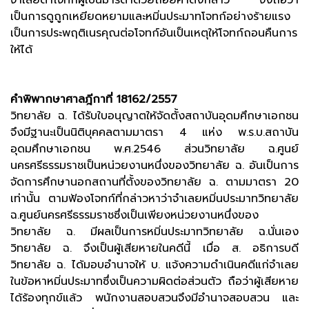
จำเลยด่าโจทก์ผู้เป็นมารดาด้วยถ้อยคำดังกล่าว จึงถือว่า
เป็นการดูถูกเหยียดหยามและหมิ่นประมาทโจทก์อย่างร้ายแรง
เป็นการประพฤติเนรคุณต่อโจทก์อันเป็นเหตุให้โจทก์ถอนคืนการ
ให้ได้
คำพิพากษาศาลฎีกาที่ 18162/2557
วิทยาลัย ฉ. ได้รับใบอนุญาตให้จัดตั้งสถาบันอุดมศึกษาเอกชน
จึงมีฐานะเป็นนิติบุคคลตามมาตรา 4 แห่ง พ.ร.บ.สถาบัน
อุดมศึกษาเอกชน พ.ศ.2546 ส่วนวิทยาลัย ฉ.ศูนย์
นครศรีธรรมราชเป็นหน่วยงานหนึ่งของวิทยาลัย ฉ. อันเป็นการ
จัดการศึกษานอกสถานที่ตั้งของวิทยาลัย ฉ. ตามมาตรา 20
เท่านั้น ตามฟ้องโจทก์ที่กล่าวหาว่าจำเลยหมิ่นประมาทวิทยาลัย
ฉ.ศูนย์นครศรีธรรมราชซึ่งเป็นเพียงหน่วยงานหนึ่งของ
วิทยาลัย ฉ. มีผลเป็นการหมิ่นประมาทวิทยาลัย ฉ.นั่นเอง
วิทยาลัย ฉ. จึงเป็นผู้เสียหายในคดีนี้ เมื่อ ส. อธิการบดี
วิทยาลัย ฉ. ได้มอบอำนาจให้ บ. แจ้งความดำเนินคดีแก่จำเลย
ในข้อหาหมิ่นประมาทซึ่งเป็นความผิดต่อส่วนตัว ถือว่าผู้เสียหาย
ได้ร้องทุกข์แล้ว พนักงานสอบสวนจึงมีอำนาจสอบสวน และ