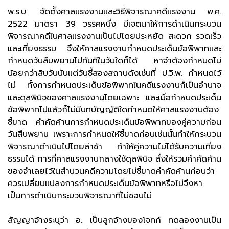
พ.ร.บ. จัดตั้งศาลแรงงานและวิธีพิจารณาคดีแรงงาน พ.ศ.
2522 มาตรา 39 วรรคหนึ่ง มีเจตนาให้การดำเนินกระบวน
พิจารณาคดีในศาลแรงงานเป็นไปโดยประหยัด สะดวก รวดเร็ว
และเที่ยงธรรม จึงให้ศาลแรงงานกำหนดประเด็นข้อพิพาทและ
กำหนดวันสืบพยานไปทันทีในวันใดก็ได้ หาจำต้องกำหนดไม่
น้อยกว่าสิบวันนับแต่วันชี้สองสถานดังเช่นที่ ป.วิ.พ. กำหนดไว้
ไม่ ทั้งการกำหนดประเด็นข้อพิพาทในคดีแรงงานก็เป็นอำนาจ
และดุลพินิจของศาลแรงงานโดยเฉพาะ และเมื่อกำหนดประเด็น
ข้อพิพาทไปแล้วก็ไม่มีบทบัญญัติใดกำหนดให้ศาลแรงงานต้อง
ชี้ขาด คำคัดค้านการกำหนดประเด็นข้อพิพาทของคู่ความก่อน
วันสืบพยาน เพราะการกำหนดให้ชี้ขาดก่อนเช่นนั้นทำให้กระบวน
พิจารณาดำเนินไปโดยล่าช้า ทำให้คู่ความไม่ได้รับความเที่ยง
ธรรมได้ การที่ศาลแรงงานกลางใช้ดุลพินิจ สั่งให้รวมคำคัดค้าน
ของจำเลยไว้ในสำนวนคดีความโดยไม่ชี้ขาดคำคัดค้านก่อนว่า
ควรเปลี่ยนแปลงการกำหนดประเด็นข้อพิพาทหรือไม่จึงหา
เป็นการดำเนินกระบวนพิจารณาที่ไม่ชอบไม่
สัญญาจ้างระบุว่า อ. เป็นลูกจ้างของโจทก์ ทดลองงานเป็น